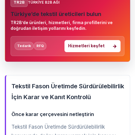
TR2B
TÜRKIYE B2B AĞI
Türkiye’de tekstil üreticileri bulun
TR2B’de ürünleri, hizmetleri, firma profillerini ve
doğrudan iletişim yollarını keşfedin.
Hizmetleri keşfet
Tedarik
RFQ
Tekstil Fason Üretimde Sürdürülebilirlik
İçin Karar ve Kanıt Kontrolü
Önce karar çerçevesini netleştirin
Tekstil Fason Üretimde Sürdürülebilirlik