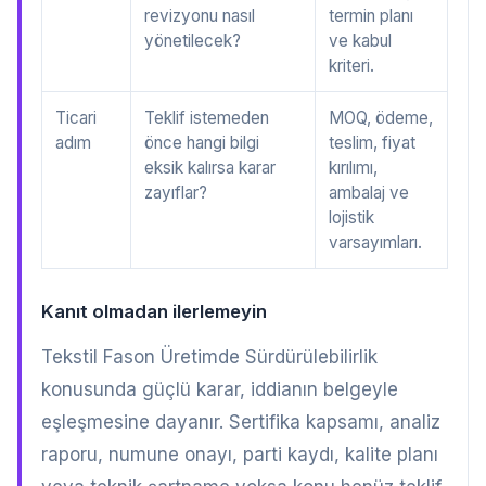
revizyonu nasıl
termin planı
yönetilecek?
ve kabul
kriteri.
Ticari
Teklif istemeden
MOQ, ödeme,
adım
önce hangi bilgi
teslim, fiyat
eksik kalırsa karar
kırılımı,
zayıflar?
ambalaj ve
lojistik
varsayımları.
Kanıt olmadan ilerlemeyin
Tekstil Fason Üretimde Sürdürülebilirlik
konusunda güçlü karar, iddianın belgeyle
eşleşmesine dayanır. Sertifika kapsamı, analiz
raporu, numune onayı, parti kaydı, kalite planı