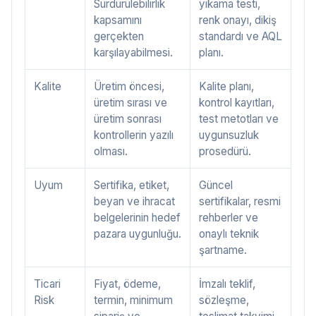
Sürdürülebilirlik
yıkama testi,
kapsamını
renk onayı, dikiş
gerçekten
standardı ve AQL
karşılayabilmesi.
planı.
Kalite
Üretim öncesi,
Kalite planı,
üretim sırası ve
kontrol kayıtları,
üretim sonrası
test metotları ve
kontrollerin yazılı
uygunsuzluk
olması.
prosedürü.
Uyum
Sertifika, etiket,
Güncel
beyan ve ihracat
sertifikalar, resmi
belgelerinin hedef
rehberler ve
pazara uygunluğu.
onaylı teknik
şartname.
Ticari
Fiyat, ödeme,
İmzalı teklif,
Risk
termin, minimum
sözleşme,