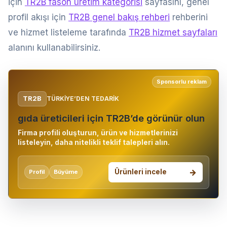
için
TR2B fason üretim kategorisi
sayfasını, genel
profil akışı için
TR2B genel bakış rehberi
rehberini
ve hizmet listeleme tarafında
TR2B hizmet sayfaları
alanını kullanabilirsiniz.
Sponsorlu reklam
TR2B
TÜRKIYE’DEN TEDARIK
gıda üreticileri için TR2B’de görünür olun
Firma profili oluşturun, ürün ve hizmetlerinizi
listeleyin, daha nitelikli teklif talepleri alın.
Ürünleri incele
Profil
Büyüme