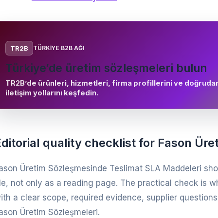
TR2B
TÜRKIYE B2B AĞI
Türkiye’de üretim sözleşmeleri bulun
TR2B’de ürünleri, hizmetleri, firma profillerini ve doğruda
iletişim yollarını keşfedin.
ditorial quality checklist for Fason Ür
ason Üretim Sözleşmesinde Teslimat SLA Maddeleri sho
ile, not only as a reading page. The practical check is w
ith a clear scope, required evidence, supplier questions
ason Üretim Sözleşmeleri.