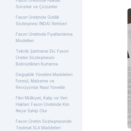
Fason Üretimde Hukuki
Fason Üretimde Maliyet
Sorunlar ve Çözümler
Hesaplama Rehberi
Fason Üretimde Gizlilik
Fason Üretimde Kalite
Sözleşmesi (NDA) Rehberi
Yönetimi
Fason Üretimde Fiyatlandırma
MES Nedir? Fason Üretimde
Modelleri
Üretim Yürütme Sistemi Nasıl
Değer Yaratır
Teknik Şartname Eki: Fason
Üretim Sözleşmesini
OEE Nedir? Üretim
Belirsizlikten Kurtarma
Performansı Nasıl Hesaplanır
ve Doğru Yorumlanır
Değişiklik Yönetimi Maddeleri:
Formül, Malzeme ve
Batch Record ve İzlenebilirlik:
Revizyonlar Nasıl Yönetilir
Fason Üretimde Kalite Dosyası
Nasıl Kurulur
Fikri Mülkiyet, Kalıp ve Veri
Hakları: Fason Üretimde Kim
Pilot Üretim Planı: Numune
Neye Sahip Olur
Onayından Seri Üretime Geçiş
Fason Üretim Sözleşmesinde
Fason Üretimde Hat Değişim
Teslimat SLA Maddeleri
Süresi ve Kapasite Planlama