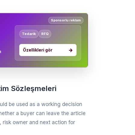
Sponsorlu reklam
Tedarik
RFQ
Özellikleri gör
n
etim Sözleşmeleri
uld be used as a working decision
hether a buyer can leave the article
, risk owner and next action for