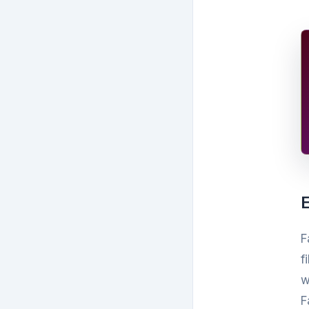
E
F
f
w
F