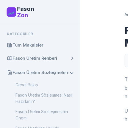
Fason
F
Zon
A
KATEGORILER
Tüm Makaleler
Fason Üretim Rehberi
Genel Bakış
Fason Üretim Sözleşmeleri
T
Fason Üretim Nedir? Kapsamlı
Genel Bakış
Rehber
b
Fason Üretim Sözleşmesi Nasıl
n
Fason Üretim Avantajları ve
Hazırlanır?
Dezavantajları
Ü
Fason Üretim Sözleşmesinin
Fason Üretim Süreçleri: Adım
Önemi
h
Adım Rehber