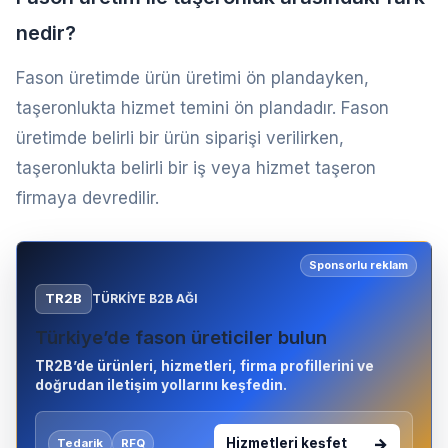
nedir?
Fason üretimde ürün üretimi ön plandayken,
taşeronlukta hizmet temini ön plandadır. Fason
üretimde belirli bir ürün siparişi verilirken,
taşeronlukta belirli bir iş veya hizmet taşeron
firmaya devredilir.
Sponsorlu reklam
TR2B
TÜRKIYE B2B AĞI
Türkiye’de fason üreticiler bulun
TR2B’de ürünleri, hizmetleri, firma profillerini ve
doğrudan iletişim yollarını keşfedin.
Hizmetleri keşfet
Tedarik
RFQ