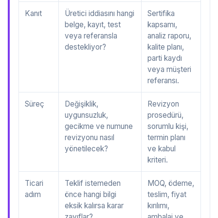
Kanıt
Üretici iddiasını hangi
Sertifika
belge, kayıt, test
kapsamı,
veya referansla
analiz raporu,
destekliyor?
kalite planı,
parti kaydı
veya müşteri
referansı.
Süreç
Değişiklik,
Revizyon
uygunsuzluk,
prosedürü,
gecikme ve numune
sorumlu kişi,
revizyonu nasıl
termin planı
yönetilecek?
ve kabul
kriteri.
Ticari
Teklif istemeden
MOQ, ödeme,
adım
önce hangi bilgi
teslim, fiyat
eksik kalırsa karar
kırılımı,
zayıflar?
ambalaj ve