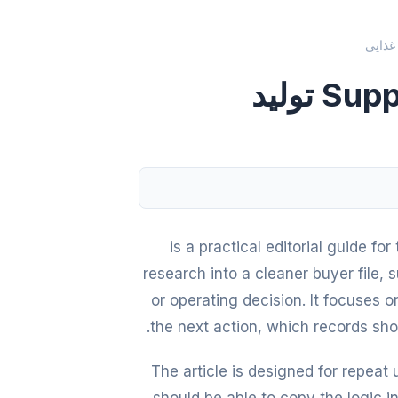
Supplier Evidence Checklist for تولید
Supplier Evidenc تولید مکمل‌های غذایی is a practical editorial guide for teams
ایی research into a cleaner buyer file, supplier conversation
or operating decision. It focuses
the next action, which records shou
The article is designed for repeat