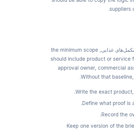
should be able to copy the logic i
suppliers o
Start by defining the decision in one paragraph. For تولید مکمل‌های غذایی, the minimum scope
should include product or service 
approval owner, commercial as
Without that baseline,
Write the exact product,
Define what proof is 
Record the ow
Keep one version of the bri