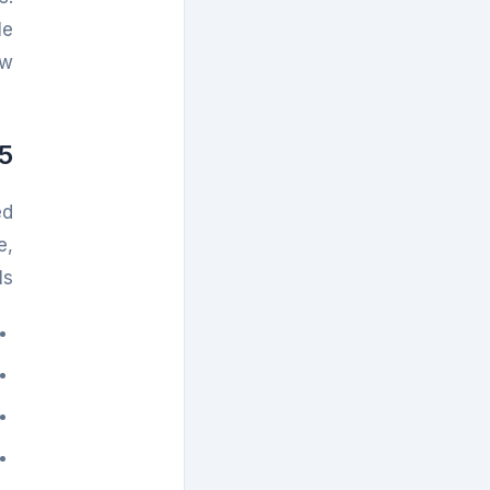
le
w.
ternal and cross-site reading path
ed
e,
s.