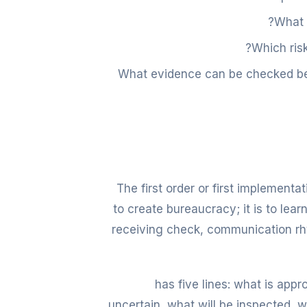
What 
Which risk
What evidence can be checked bef
The first order or first implementat
to create bureaucracy; it is to lea
receiving check, communication rh
ای غذایی has five lines: what is approved, what is still
uncertain, what will be inspected,