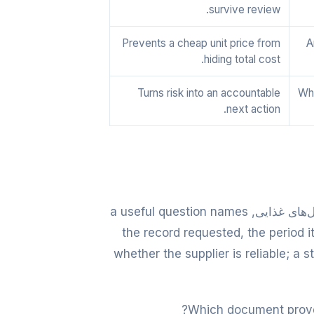
survive review.
Prevents a cheap unit price from
A
hiding total cost.
Turns risk into an accountable
Who
next action.
Use questions that force a concrete answer. For تولید مکمل‌های غذایی, a useful question names
the record requested, the period i
whether the supplier is reliable; a 
Which document proves