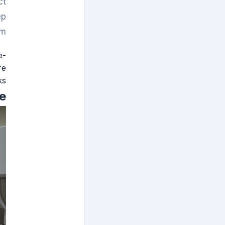
ct
ep
m.
e-
re
s.
le