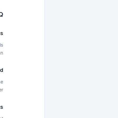
Q
this
ls
n.
d?
me
r.
s?