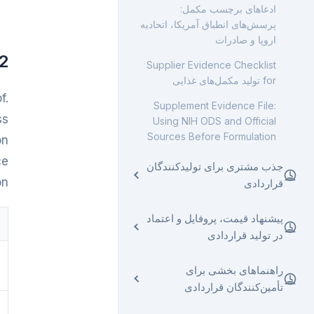
Manufacturing
برای تولیدکنندگان قراردادی
ادعاهای برچسب مکمل:
Textiles: How to Read Test
بلند تا تولیدکننده تأییدشده
پرسش‌های انطباق آمریکا، اتحادیه
Reports
ESD and Acceptance Criteria
Preventive Controls in Food
چک‌لیست تأمین از ترکیه برای
اروپا و صادرات
Contract Manufacturing
in Electronics Contract
خریداران خارجی
2. Evidence file for تولید مکمل‌ه
Manufacturing
Supplier Evidence Checklist
Food-Contact Packaging
Nearshoring to Turkey:
for تولید مکمل‌های غذایی
Compliance in Contract
Building a Contract
f.
Manufacturing
Supplement Evidence File:
Manufacturing Shortlist
ss
Using NIH ODS and Official
Supplier Prequalification for
Sources Before Formulation
on
Manufacturing Services
ce
جذب مشتری برای تولیدکنندگان
پلتفرم تجارت B2B ترکیه
n.
قراردادی
نمای کلی
پیشنهاد قیمت، پروفایل و اعتماد
در تولید قراردادی
تولیدکنندگان قراردادی چگونه
مشتری پیدا می‌کنند
نمای کلی
راهنماهای بخشی برای
پروفایل تأمین‌کننده برای گرفتن
تأمین‌کنندگان قراردادی
چگونه پیشنهاد قیمت تولید
سفارش تولید
قراردادی آماده کنیم