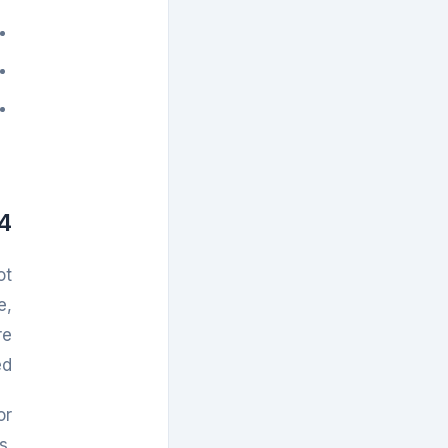
Capacity and Know-How
Functional Beverage and Shot
Supplier Readiness: Claims,
Labels and Stability
st-order control plan
ot
e,
re
d.
s.