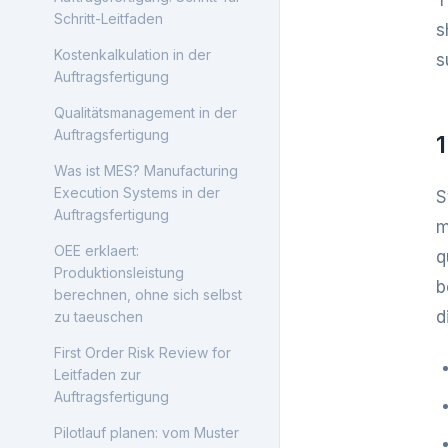
T
Schritt-Leitfaden
s
Kostenkalkulation in der
s
Auftragsfertigung
Qualitätsmanagement in der
Auftragsfertigung
Was ist MES? Manufacturing
Execution Systems in der
S
Auftragsfertigung
m
OEE erklaert:
q
Produktionsleistung
b
berechnen, ohne sich selbst
d
zu taeuschen
First Order Risk Review for
Leitfaden zur
Auftragsfertigung
Pilotlauf planen: vom Muster