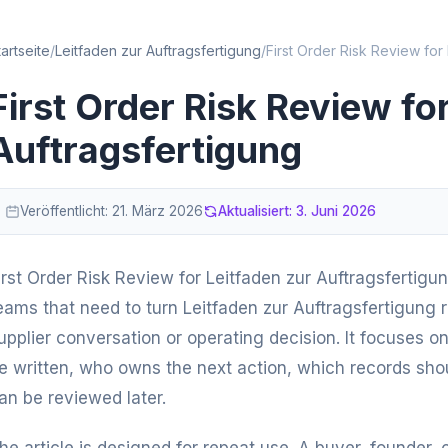
tartseite
/
Leitfaden zur Auftragsfertigung
/
First Order Risk Review for
First Order Risk Review fo
Auftragsfertigung
Veröffentlicht:
21. März 2026
Aktualisiert:
3. Juni 2026
irst Order Risk Review for Leitfaden zur Auftragsfertigung
eams that need to turn Leitfaden zur Auftragsfertigung r
upplier conversation or operating decision. It focuses 
e written, who owns the next action, which records shou
an be reviewed later.