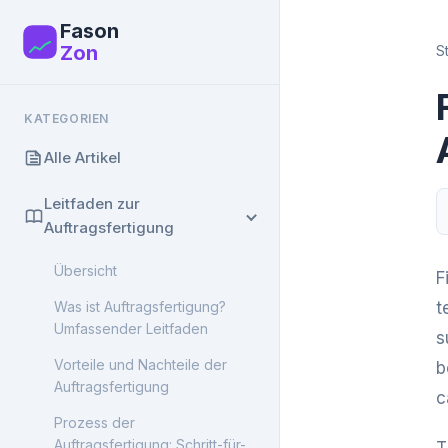
Fason
F
Zon
S
KATEGORIEN
Alle Artikel
Leitfaden zur
Auftragsfertigung
Übersicht
F
Was ist Auftragsfertigung?
t
Umfassender Leitfaden
s
Vorteile und Nachteile der
b
Auftragsfertigung
c
Prozess der
Auftragsfertigung: Schritt-für-