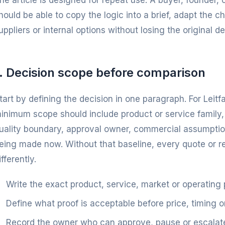
he article is designed for repeat use. A buyer, founder
hould be able to copy the logic into a brief, adapt the 
uppliers or internal options without losing the original dec
1. Decision scope before comparison
tart by defining the decision in one paragraph. For Leit
inimum scope should include product or service family,
uality boundary, approval owner, commercial assumption
eing made now. Without that baseline, every quote or r
ifferently.
Write the exact product, service, market or operating
Define what proof is acceptable before price, timing o
Record the owner who can approve, pause or escalate