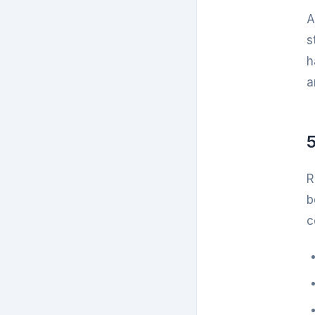
Nachfrage vor Mustern
A
erfassen
s
Functional Beverage und Shot
h
Readiness: Claims, Etiketten
a
und Stabilitaet
5
R
b
c