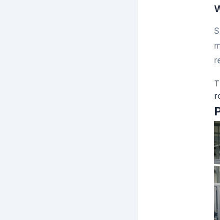
W
S
m
r
T
r
P